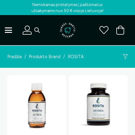
Nemokamas pristatymas į paštomatus
užsakymams nuo 50 € visoje Lietuvoje!
Pradžia
/
Produkto Brand
/
ROSITA