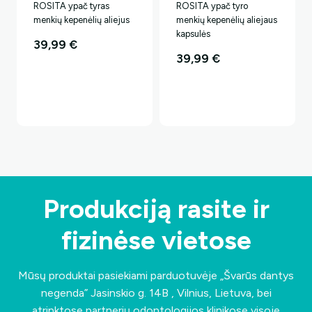
ROSITA ypač tyras
ROSITA ypač tyro
menkių kepenėlių aliejus
menkių kepenėlių aliejaus
kapsulės
39,99
€
39,99
€
Produkciją rasite ir
fizinėse vietose
Mūsų produktai pasiekiami parduotuvėje „Švarūs dantys
negenda”
Jasinskio g. 14B , Vilnius, Lietuva
, bei
atrinktose partnerių odontologijos klinikose visoje