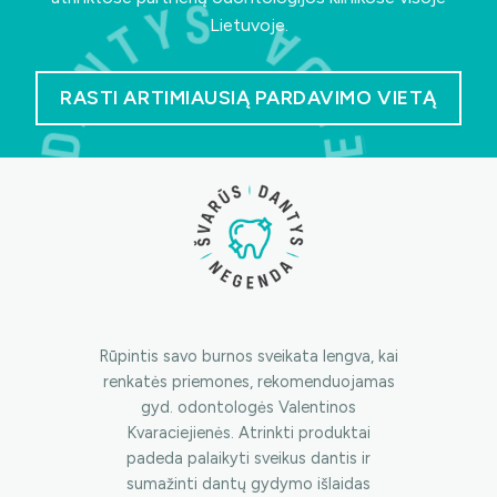
Lietuvoje.
RASTI ARTIMIAUSIĄ PARDAVIMO VIETĄ
Rūpintis savo burnos sveikata lengva, kai
renkatės priemones, rekomenduojamas
gyd. odontologės Valentinos
Kvaraciejienės. Atrinkti produktai
padeda palaikyti sveikus dantis ir
sumažinti dantų gydymo išlaidas