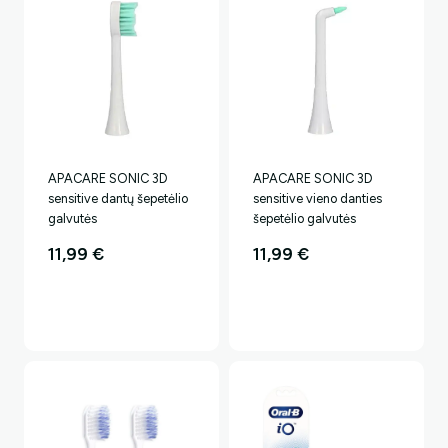
APACARE SONIC 3D
APACARE SONIC 3D
sensitive dantų šepetėlio
sensitive vieno danties
galvutės
šepetėlio galvutės
11,99
€
11,99
€
Ar norėtumėte papildomos
nuolaidos?
Taip, noriu!