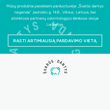
Mūsų produktai pasiekiami parduotuvėje „Švarūs dantys
negenda”
Jasinskio g. 14B , Vilnius, Lietuva
, bei
atrinktose partnerių odontologijos klinikose visoje
Lietuvoje.
RASTI ARTIMIAUSIĄ PARDAVIMO VIETĄ
Rūpintis savo burnos sveikata lengva, kai