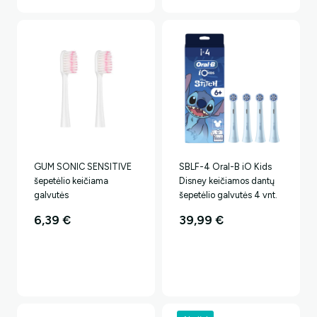
25,99 €
25,99 
GUM SONIC SENSITIVE
SBLF-4 Oral-B iO Kids
šepetėlio keičiama
Disney keičiamos dantų
galvutės
šepetėlio galvutės 4 vnt.
6,39
€
39,99
€