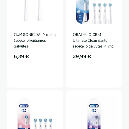
Ne, ačiū.. Mokėsiu pilną kainą.
GUM SONIC DAILY dantų
ORAL-B iO CB-4
šepetėlio keičiamos
Ultimate Clean dantų
galvutės
šepetėlio galvutės, 4 vnt.
6,39
€
39,99
€