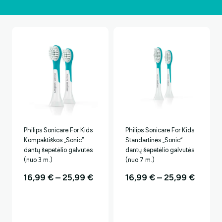
Philips Sonicare For Kids
Philips Sonicare For Kids
Kompaktiškos „Sonic“
Standartinės „Sonic“
dantų šepetėlio galvutės
dantų šepetėlio galvutės
(nuo 3 m.)
(nuo 7 m.)
Price
Price
16,99
€
–
25,99
€
16,99
€
–
25,99
€
range:
range:
16,99 €
16,99 
through
throu