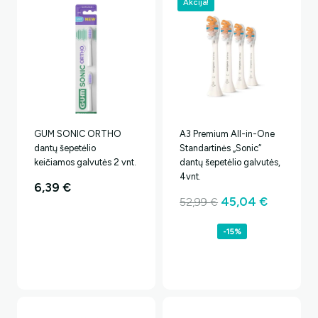
Akcija!
GUM SONIC ORTHO
A3 Premium All-in-One
dantų šepetėlio
Standartinės „Sonic“
keičiamos galvutės 2 vnt.
dantų šepetėlio galvutės,
4vnt.
6,39
€
Original
Current
45,04
€
52,99
€
price
price
-15%
was:
is:
52,99 €.
45,04 €.