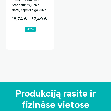
Premium Gum Care
Standartinės „Sonic“
dantų šepetėlio galvutės
Price
18,74
€
–
37,49
€
range:
-25%
18,74 €
through
37,49 €
Produkciją rasite ir
fizinėse vietose