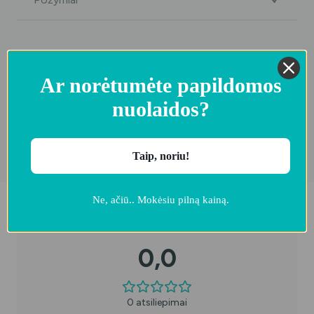
Ar norėtumėte
papildomos nuolaidos?
Taip, noriu!
Ne, ačiū.. Mokėsiu pilną kainą.
Atsiliepimai
0,0
0 atsiliepimai