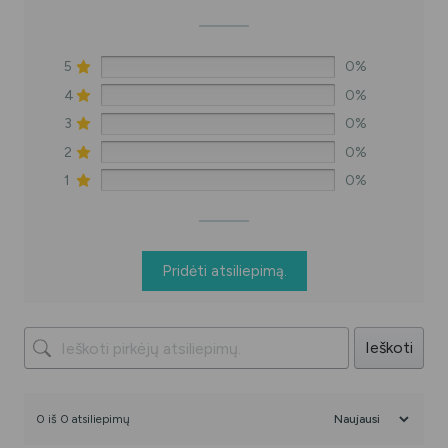
5
0%
4
0%
3
0%
2
0%
1
0%
Pridėti atsiliepimą.
Ieškoti
0 iš 0 atsiliepimų