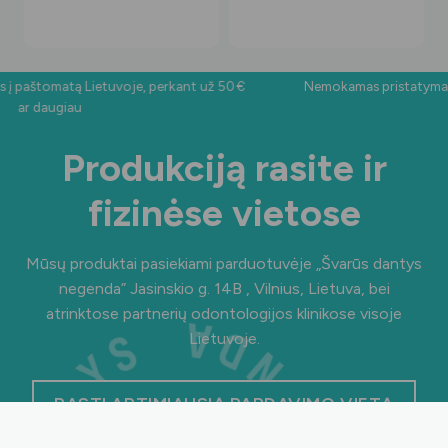
paštomatą Lietuvoje, perkant už 50 €
Nemokamas pristatymas į 
ar daugiau
Produkciją rasite ir
fizinėse vietose
Mūsų produktai pasiekiami parduotuvėje „Švarūs dantys
negenda”
Jasinskio g. 14B , Vilnius, Lietuva
, bei
atrinktose partnerių odontologijos klinikose visoje
Lietuvoje.
RASTI ARTIMIAUSIĄ PARDAVIMO VIETĄ