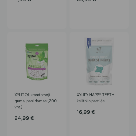
XYLITOL kramtomoji
XYLIFY HAPPY TEETH
guma, papildymas (200
ksilitolio pastilės
vnt.)
16,99
€
24,99
€