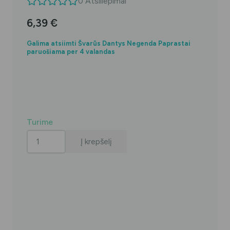
0
Atsiliepimai
6,39
€
Galima atsiimti Švarūs Dantys Negenda Paprastai
paruošiama per 4 valandas
Turime
produkto
Į krepšelį
kiekis:
GUM
SONIC
SENSITIVE
šepetėlio
keičiama
galvutės