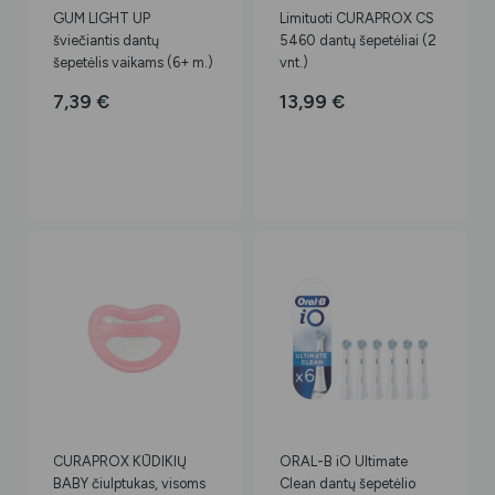
GUM LIGHT UP
Limituoti CURAPROX CS
šviečiantis dantų
5460 dantų šepetėliai (2
šepetėlis vaikams (6+ m.)
vnt.)
7,39
€
13,99
€
CURAPROX KŪDIKIŲ
ORAL-B iO Ultimate
BABY čiulptukas, visoms
Clean dantų šepetėlio