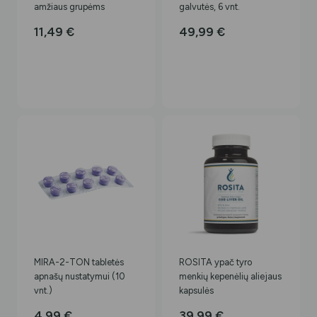
amžiaus grupėms
galvutės, 6 vnt.
11,49
€
49,99
€
MIRA-2-TON tabletės
ROSITA ypač tyro
apnašų nustatymui (10
menkių kepenėlių aliejaus
vnt.)
kapsulės
4,99
€
39,99
€