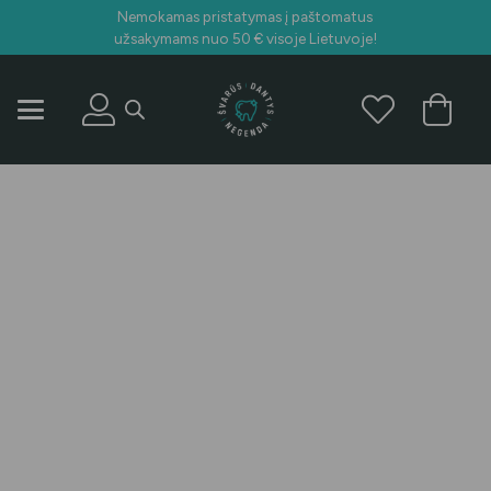
Nemokamas pristatymas į paštomatus
užsakymams nuo 50 € visoje Lietuvoje!