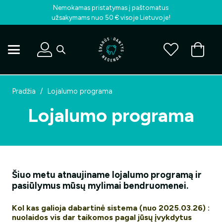
Nemokamas pristatymas į paštomatus
užsakymams nuo 50 € visoje Lietuvoje!
Pradžia
/
Lojalumo programa
Lojalumo programa
Šiuo metu atnaujiname lojalumo programą ir
pasiūlymus mūsų mylimai bendruomenei.
Kol kas galioja dabartinė sistema (nuo 2025.03.26) :
nuolaidos vis dar taikomos pagal jūsų įvykdytus