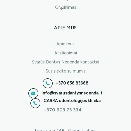
Grąžinimas
APIE MUS
Apie mus
Atsiliepimai
Švarūs Dantys Negenda kontaktai
Susisiekite su mumis
+370 656 83668
info@svarusdantysnegenda.lt
CARRA odontologijos klinika
+370 603 73 334
Jasinskio g. 14B , Vilnius, Lietuva.