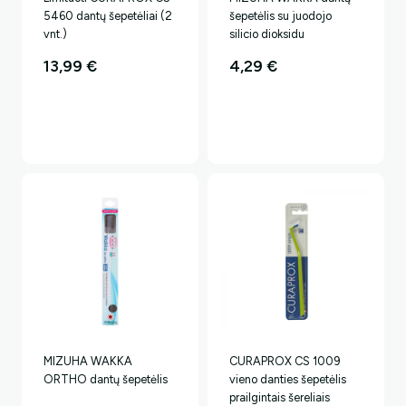
5460 dantų šepetėliai (2
šepetėlis su juodojo
vnt.)
silicio dioksidu
13,99
€
4,29
€
MIZUHA WAKKA
CURAPROX CS 1009
ORTHO dantų šepetėlis
vieno danties šepetėlis
prailgintais šereliais