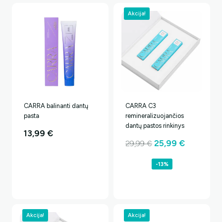
Akcija!
CARRA balinanti dantų
CARRA C3
pasta
remineralizuojančios
dantų pastos rinkinys
13,99
€
Original
Current
25,99
€
29,99
€
price
price
-13%
was:
is:
29,99 €.
25,99 €.
Akcija!
Akcija!