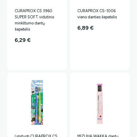
CURAPROX CS 3960
CURAPROX CS-1006
SUPER SOFT vidutinio
vieno danties šepetėlis
minkštumo dantų
6,89
€
šepetėlis
6,29
€
Limituoti CURAPROX CS
MIZUHA WAKKA dantų