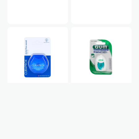
CURAPROX DF 834
GUM ORIGINAL WHITE
vaškuotas tarpdančių
balinantis tarpdančių
siūlas
siūlas
6,99
€
6,89
€