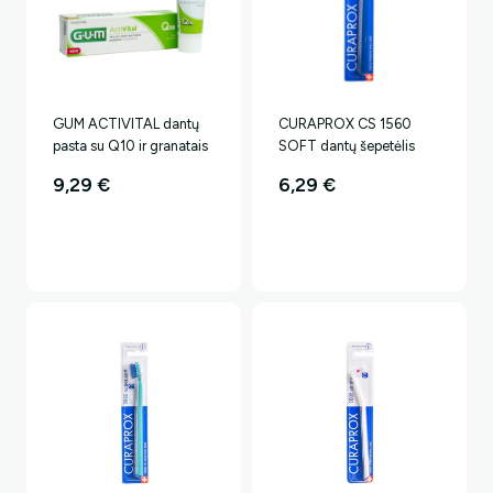
GUM ACTIVITAL dantų
CURAPROX CS 1560
pasta su Q10 ir granatais
SOFT dantų šepetėlis
9,29
€
6,29
€