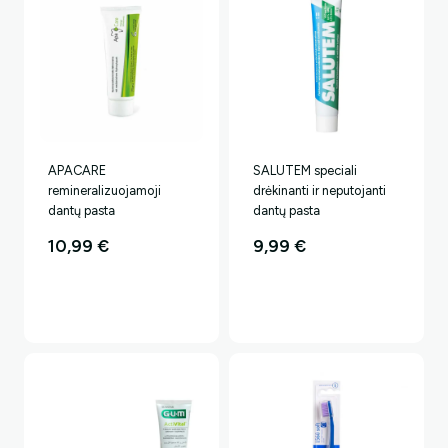
APACARE
SALUTEM speciali
remineralizuojamoji
drėkinanti ir neputojanti
dantų pasta
dantų pasta
10,99
€
9,99
€
Ar norėtumėte papildomos
nuolaidos?
Taip, noriu!
Ne, ačiū.. Mokėsiu pilną kainą.