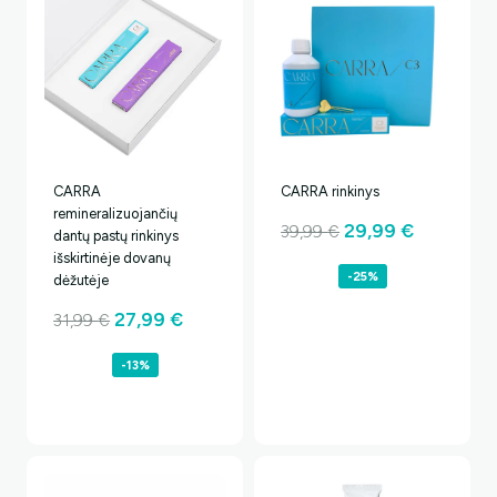
CARRA
CARRA rinkinys
remineralizuojančių
Original
Current
29,99
€
39,99
€
dantų pastų rinkinys
price
price
išskirtinėje dovanų
-25%
dėžutėje
was:
is:
Original
Current
27,99
€
31,99
€
39,99 €.
29,99 €.
price
price
-13%
was:
is:
31,99 €.
27,99 €.