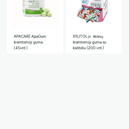
APACARE ApaGum
XYLITOL įv. skonių
kramtomoji guma
kramtomoji guma su
(45vnt.)
ksilitoliu (200 vnt.)
9,99
€
37,99
€
Neturime