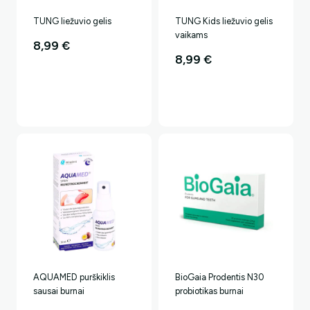
TUNG liežuvio gelis
TUNG Kids liežuvio gelis
vaikams
8,99
€
8,99
€
AQUAMED purškiklis
BioGaia Prodentis N30
sausai burnai
probiotikas burnai