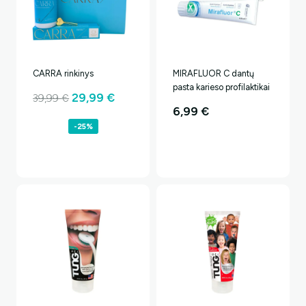
CARRA rinkinys
MIRAFLUOR C dantų
pasta karieso profilaktikai
Original
Current
29,99
€
39,99
€
6,99
€
price
price
-25%
was:
is:
39,99 €.
29,99 €.
Ar norėtumėte papildomos
nuolaidos?
Taip, noriu!
Ne, ačiū.. Mokėsiu pilną kainą.