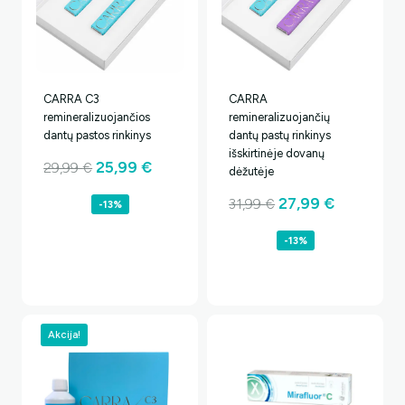
CARRA C3
CARRA
remineralizuojančios
remineralizuojančių
dantų pastos rinkinys
dantų pastų rinkinys
išskirtinėje dovanų
Original
Current
25,99
€
29,99
€
dėžutėje
price
price
Original
Current
27,99
€
31,99
€
-13%
was:
is:
price
price
29,99 €.
25,99 €.
-13%
was:
is:
31,99 €.
27,99 €.
Akcija!