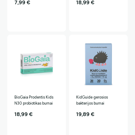
7,99
€
18,99
€
BioGaia Prodentis Kids
KidGuide gerosios
N30 probiotikas burnai
bakterijos burnai
18,99
€
19,89
€