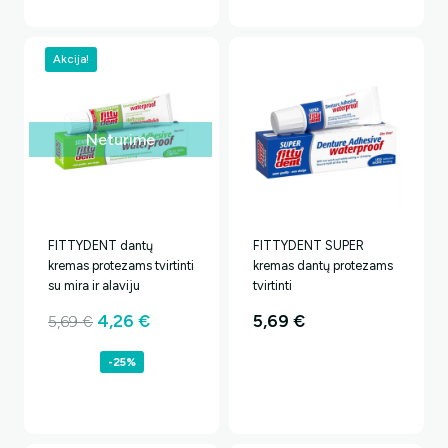
Akcija!
Neturime
FITTYDENT dantų
FITTYDENT SUPER
kremas protezams tvirtinti
kremas dantų protezams
su mira ir alaviju
tvirtinti
Original
Current
4,26
€
5,69
€
5,69
€
price
price
-25%
was:
is:
5,69 €.
4,26 €.