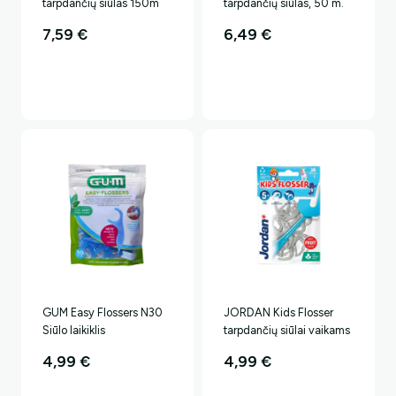
tarpdančių siūlas 150m
tarpdančių siūlas, 50 m.
7,59
€
6,49
€
GUM Easy Flossers N30
JORDAN Kids Flosser
Siūlo laikiklis
tarpdančių siūlai vaikams
4,99
€
4,99
€