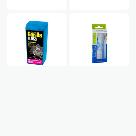
Piksters Gorilla
CURAPROX PRIME
tarpdančių siūlas 150m
START MIX tarpdančių
šepetėliai
7,59
€
7,99
€