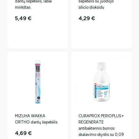
dantų šepetėlis, labai
šepetėlis su juodojo
minkštas
silicio dioksidu
5,49
€
4,29
€
MIZUHA WAKKA
CURAPROX PERIOPLUS+
ORTHO dantų šepetėlis
REGENERATE
antibakterinis burnos
4,69
€
skalavimo skystis su 0,09