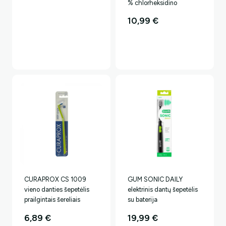
% chlorheksidino
10,99
€
CURAPROX CS 1009
GUM SONIC DAILY
vieno danties šepetėlis
elektrinis dantų šepetėlis
prailgintais šereliais
su baterija
6,89
€
19,99
€