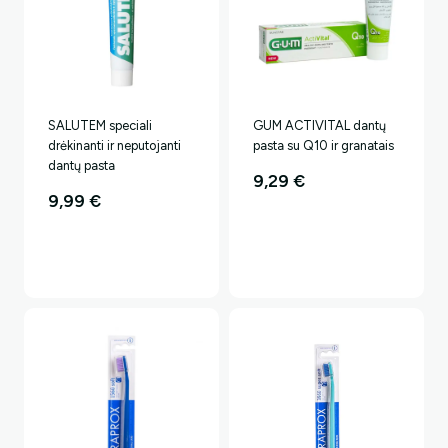
SALUTEM speciali
GUM ACTIVITAL dantų
drėkinanti ir neputojanti
pasta su Q10 ir granatais
dantų pasta
9,29
€
9,99
€