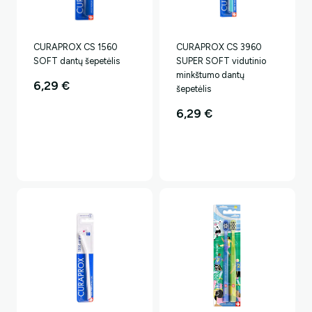
CURAPROX CS 1560
CURAPROX CS 3960
SOFT dantų šepetėlis
SUPER SOFT vidutinio
minkštumo dantų
6,29
€
šepetėlis
6,29
€
Ar norėtumėte papildomos
nuolaidos?
Taip, noriu!
Ne, ačiū.. Mokėsiu pilną kainą.