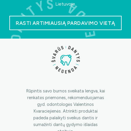
Lietuvoje.
RASTI ARTIMIAUSIĄ PARDAVIMO VIETĄ
Rūpintis savo burnos sveikata lengva, kai
renkatės priemones, rekomenduojamas
gyd. odontologės Valentinos
Kvaraciejienės. Atrinkti produktai
padeda palaikyti sveikus dantis ir
sumažinti dantų gydymo išlaidas