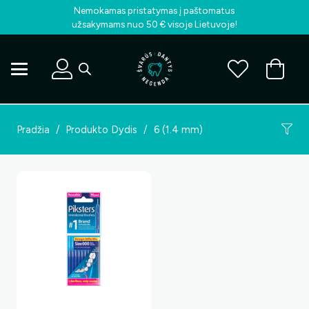
Nemokamas pristatymas į paštomatus
užsakymams nuo 50 € visoje Lietuvoje!
Pradžia
/
Produkto Dydis
/
6 (1.4 mm)