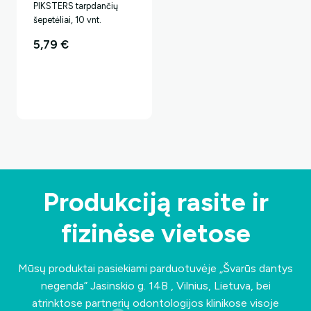
PIKSTERS tarpdančių
šepetėliai, 10 vnt.
5,79
€
Produkciją rasite ir
fizinėse vietose
Mūsų produktai pasiekiami parduotuvėje „Švarūs dantys
negenda”
Jasinskio g. 14B , Vilnius, Lietuva
, bei
atrinktose partnerių odontologijos klinikose visoje