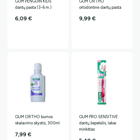
GUM PENGUIN KIDS
GUM ORTHO
dantų pasta (3-6 m.)
ortodontinė dantų pasta
6,09
€
9,99
€
GUM ORTHO burnos
GUM PRO SENSITIVE
skalavimo skystis, 300ml
dantų šepetėlis, labai
minkštas
7,99
€