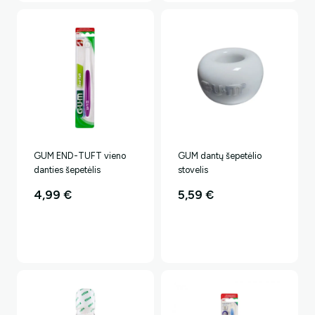
GUM END-TUFT vieno
GUM dantų šepetėlio
danties šepetėlis
stovelis
4,99
€
5,59
€