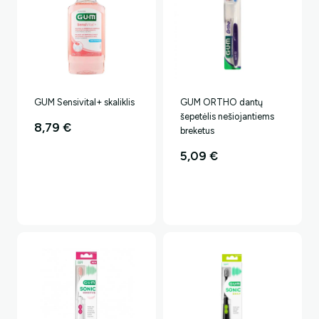
GUM Sensivital+ skaliklis
GUM ORTHO dantų
šepetėlis nešiojantiems
8,79
€
breketus
5,09
€