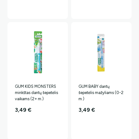
Ar norėtumėte papildomos
nuolaidos?
Taip, noriu!
GUM KIDS MONSTERS
GUM BABY dantų
minkštas dantų šepetėlis
šepetėlis mažyliams (0-2
Ne, ačiū.. Mokėsiu pilną kainą.
vaikams (2+ m.)
m.)
3,49
€
3,49
€