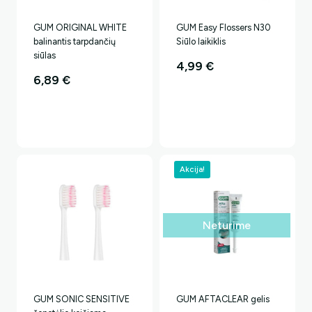
GUM ORIGINAL WHITE
GUM Easy Flossers N30
balinantis tarpdančių
Siūlo laikiklis
siūlas
4,99
€
6,89
€
Akcija!
Neturime
GUM SONIC SENSITIVE
GUM AFTACLEAR gelis