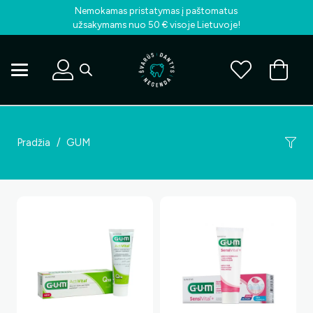
Nemokamas pristatymas į paštomatus
užsakymams nuo 50 € visoje Lietuvoje!
Pradžia
/
GUM