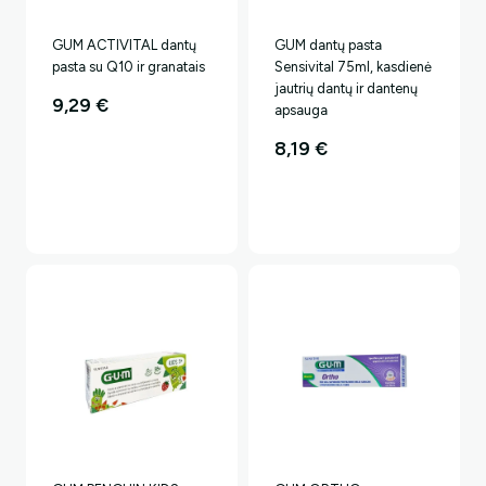
GUM ACTIVITAL dantų
GUM dantų pasta
pasta su Q10 ir granatais
Sensivital 75ml, kasdienė
jautrių dantų ir dantenų
9,29
€
apsauga
8,19
€