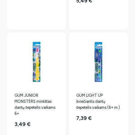
5,49
€
GUM JUNIOR
GUM LIGHT UP
MONSTERS minkštas
šviečiantis dantų
dantų šepetėlis vaikams
šepetėlis vaikams (6+ m.)
6+
7,39
€
3,49
€