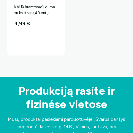
KAUX kramtomoji guma
su ksilitoliu (40 vnt.)
4,99
€
Produkciją rasite ir
fizinėse vietose
Mūsų produktai pasiekiami parduotuvėje „Švarūs dantys
negenda”
Jasinskio g. 14B , Vilnius, Lietuva
, bei