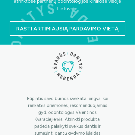
atrinktose partnerių odontologijos klinikose visoje
Lietuvoje.
RASTI ARTIMIAUSIĄ PARDAVIMO VIETĄ
Rūpintis savo burnos sveikata lengva, kai
renkatės priemones, rekomenduojamas
gyd. odontologės Valentinos
Kvaraciejienės. Atrinkti produktai
padeda palaikyti sveikus dantis ir
sumažinti dantų gydymo išlaidas