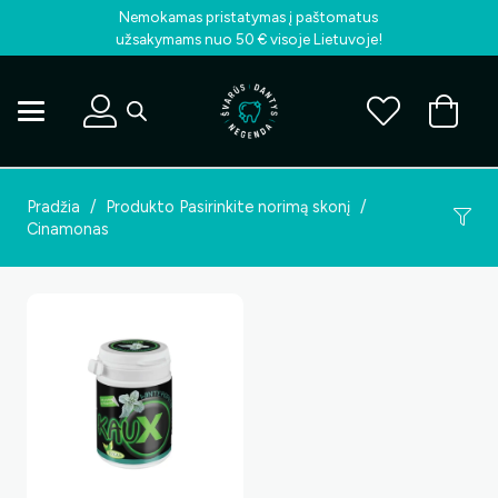
Nemokamas pristatymas į paštomatus
užsakymams nuo 50 € visoje Lietuvoje!
Pradžia
/
Produkto Pasirinkite norimą skonį
/
Cinamonas