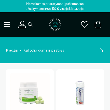
Nemokamas pristatymas į paštomatus
užsakymams nuo 50 € visoje Lietuvoje!
Pradžia
/
Ksilitolio guma ir pastilės