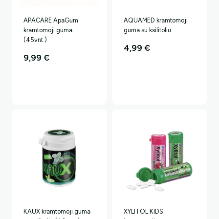
APACARE ApaGum
AQUAMED kramtomoji
kramtomoji guma
guma su ksilitoliu
(45vnt.)
4,99
€
9,99
€
KAUX kramtomoji guma
XYLITOL KIDS