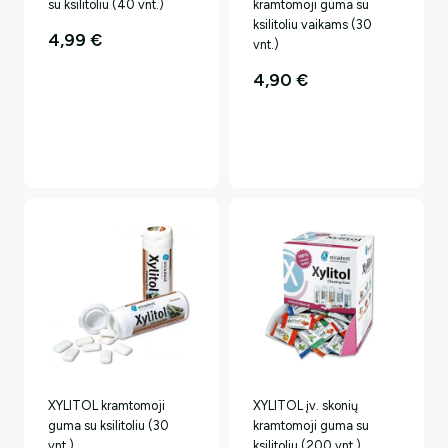
su ksilitoliu (40 vnt.)
kramtomoji guma su
ksilitoliu vaikams (30
4,99
€
vnt.)
4,90
€
XYLITOL kramtomoji
XYLITOL įv. skonių
guma su ksilitoliu (30
kramtomoji guma su
vnt.)
ksilitoliu (200 vnt.)