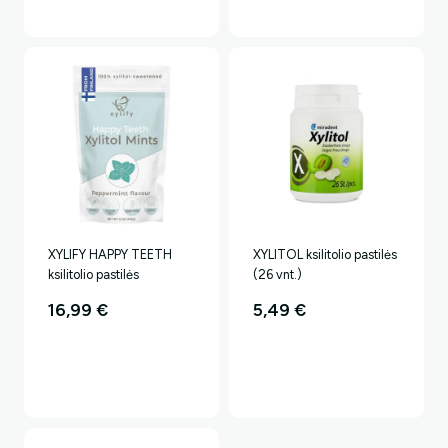
XYLIFY HAPPY TEETH
XYLITOL ksilitolio pastilės
ksilitolio pastilės
(26 vnt.)
16,99
€
5,49
€