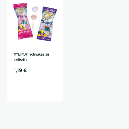
XYLIPOP ledinukas su
ksilitoliu
1,19
€