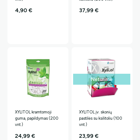
4,90
€
37,99
€
Neturime
XYLITOL kramtomoji
XYLITOL įv. skonių
guma, papildymas (200
pastilės su ksilitoliu (100
vnt.)
vnt.)
24,99
€
23,99
€