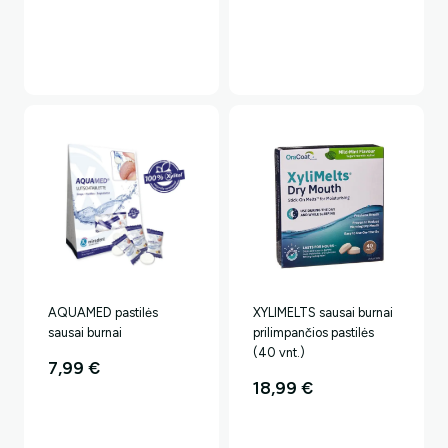
Ar norėtumėte papildomos
nuolaidos?
Taip, noriu!
AQUAMED pastilės
XYLIMELTS sausai burnai
Ne, ačiū.. Mokėsiu pilną kainą.
sausai burnai
prilimpančios pastilės
(40 vnt.)
7,99
€
18,99
€