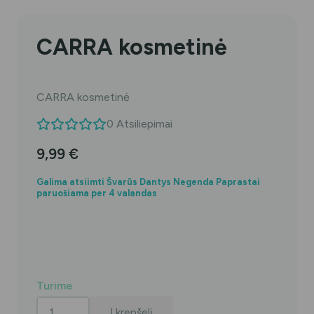
CARRA kosmetinė
CARRA kosmetinė
0
Atsiliepimai
9,99
€
Galima atsiimti Švarūs Dantys Negenda Paprastai
paruošiama per 4 valandas
Turime
produkto
Į krepšelį