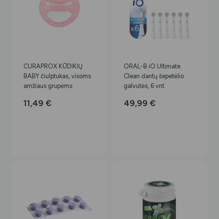
CURAPROX KŪDIKIŲ
ORAL-B iO Ultimate
BABY čiulptukas, visoms
Clean dantų šepetėlio
amžiaus grupėms
galvutės, 6 vnt.
11,49
€
49,99
€