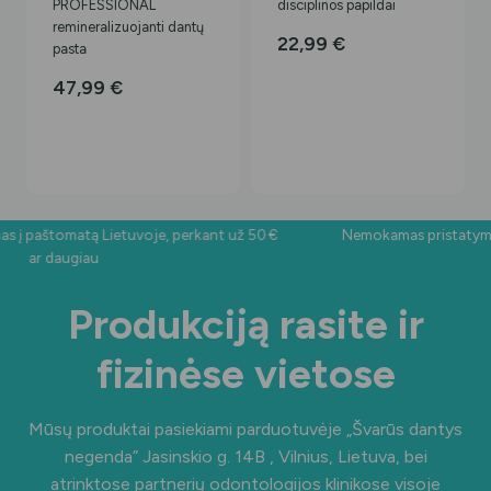
PROFESSIONAL
disciplinos papildai
remineralizuojanti dantų
22,99
€
pasta
47,99
€
į paštomatą Lietuvoje, perkant už 50 €
Nemokamas pristatymas 
ar daugiau
Produkciją rasite ir
fizinėse vietose
Mūsų produktai pasiekiami parduotuvėje „Švarūs dantys
negenda”
Jasinskio g. 14B , Vilnius, Lietuva
, bei
atrinktose partnerių odontologijos klinikose visoje