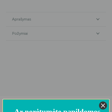
Aprašymas
Požymiai
Atsiliepimai
Ar norėtumėte papildomos