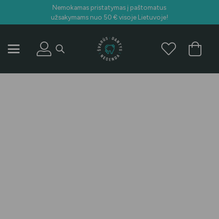
Nemokamas pristatymas į paštomatus
užsakymams nuo 50 € visoje Lietuvoje!