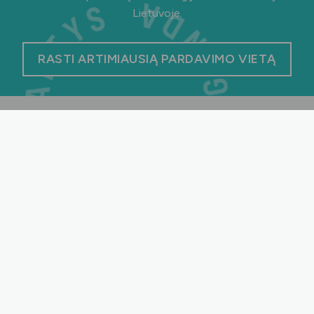
Lietuvoje.
RASTI ARTIMIAUSIĄ PARDAVIMO VIETĄ
Rūpintis savo burnos sveikata lengva, kai
renkatės priemones, rekomenduojamas
gyd. odontologės Valentinos
Kvaraciejienės. Atrinkti produktai