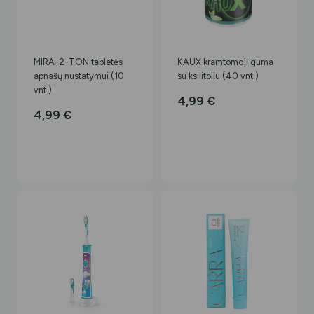
MIRA-2-TON tabletės
KAUX kramtomoji guma
apnašų nustatymui (10
su ksilitoliu (40 vnt.)
vnt.)
4,99
€
4,99
€