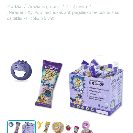
Pradžia
/
Amžiaus grupės
/
1 - 2 metų
/
„Miradent XyliPop” ledinukas ant pagaliuko be cukraus su
saldikliu ksilitoliu, 25 vnt.