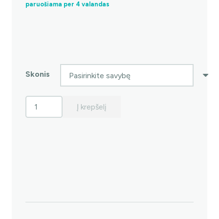
paruošiama per 4 valandas
Skonis
produkto
Į krepšelį
kiekis:
"Miradent
XyliPop"
ledinukas
ant
pagaliuko
be
cukraus
su