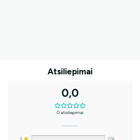
Ar norėtumėte papildomos
nuolaidos?
Taip, noriu!
Atsiliepimai
Ne, ačiū.. Mokėsiu pilną kainą.
0,0
0 atsiliepimai
5
0%