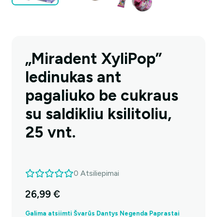
„Miradent XyliPop”
ledinukas ant
pagaliuko be cukraus
su saldikliu ksilitoliu,
25 vnt.
0
Atsiliepimai
26,99
€
Galima atsiimti Švarūs Dantys Negenda Paprastai