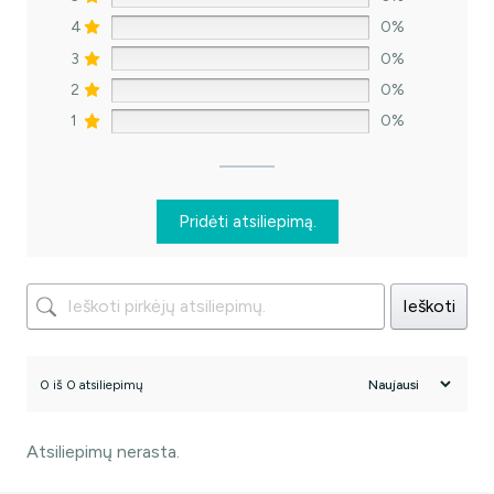
4
0%
3
0%
2
0%
1
0%
Pridėti atsiliepimą.
Ieškoti
0 iš 0 atsiliepimų
Atsiliepimų nerasta.