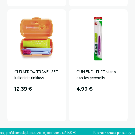
CURAPROX TRAVEL SET
GUM END-TUFT vieno
kelioninis rinkinys
danties šepetėlis
12,39
€
4,99
€
 paštomatą Lietuvoje, perkant už 50 €
Nemokamas pristatymas į