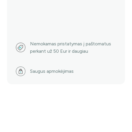
saldikliu
ksilitoliu,
25
vnt.
Nemokamas pristatymas į paštomatus
perkant už 50 Eur ir daugiau
Saugus apmokėjimas