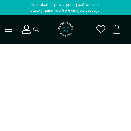
Nemokamas pristatymas į paštomatus
užsakymams nuo 50 € visoje Lietuvoje!