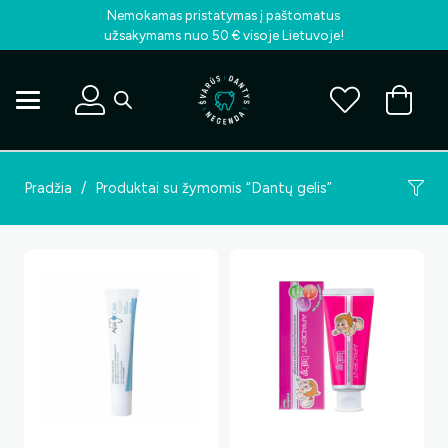
Nemokamas pristatymas į paštomatus
užsakymams nuo 50 € visoje Lietuvoje!
Pradžia
/
Produktai su žymomis “Dantų gelis”