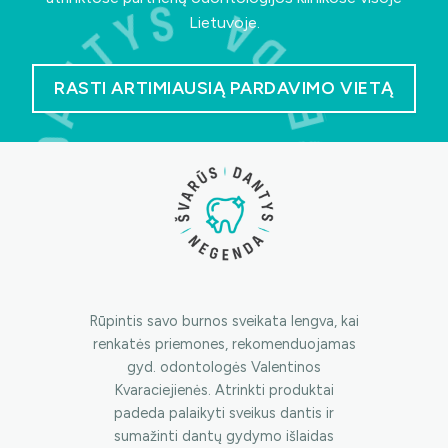
Lietuvoje.
RASTI ARTIMIAUSIĄ PARDAVIMO VIETĄ
Rūpintis savo burnos sveikata lengva, kai
renkatės priemones, rekomenduojamas
gyd. odontologės Valentinos
Kvaraciejienės. Atrinkti produktai
padeda palaikyti sveikus dantis ir
sumažinti dantų gydymo išlaidas