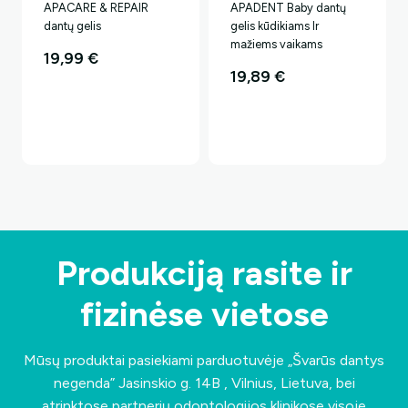
APACARE & REPAIR
APADENT Baby dantų
dantų gelis
gelis kūdikiams Ir
mažiems vaikams
19,99
€
19,89
€
Produkciją rasite ir
fizinėse vietose
Mūsų produktai pasiekiami parduotuvėje „Švarūs dantys
negenda”
Jasinskio g. 14B , Vilnius, Lietuva
, bei
atrinktose partnerių odontologijos klinikose visoje