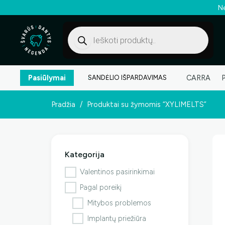
Ne
Products
search
Pasiūlymai
CARRA
SANDĖLIO IŠPARDAVIMAS
Pradžia
/
Produktai su žymomis “XYLIMELTS”
Kategorija
Valentinos pasirinkimai
Pagal poreikį
Mitybos problemos
Implantų priežiūra