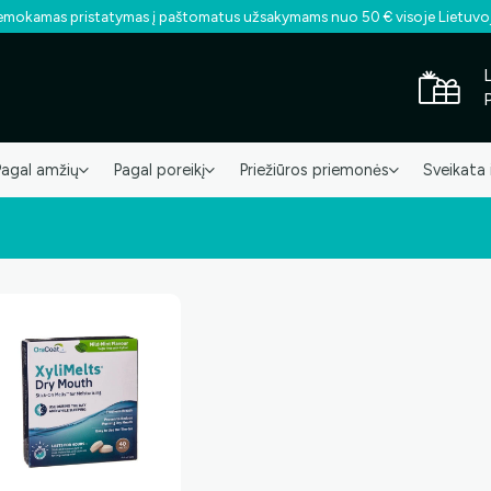
mokamas pristatymas į paštomatus užsakymams nuo 50 € visoje Lietuvo
Pagal amžių
Pagal poreikį
Priežiūros priemonės
Sveikata 