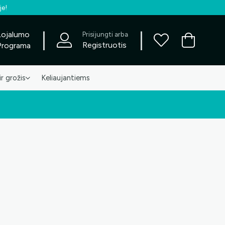
je!
|
|
Lojalumo
Prisijungti arba
Registruotis
Programa
ir grožis
Keliaujantiems