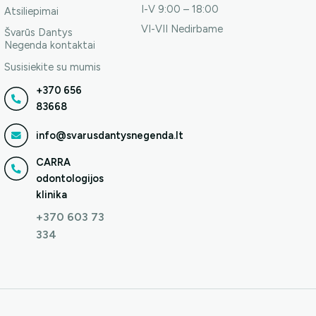
I-V 9:00 – 18:00
Atsiliepimai
VI-VII Nedirbame
Švarūs Dantys
Negenda kontaktai
Susisiekite su mumis
+370 656
83668
info@svarusdantysnegenda.lt
CARRA
odontologijos
klinika
+370 603 73
334