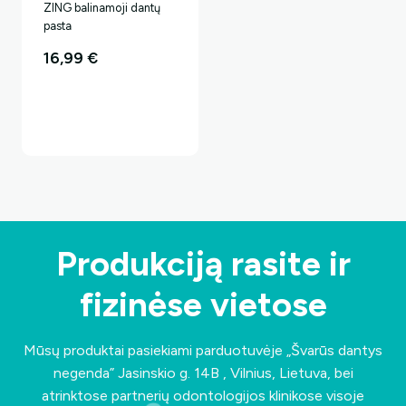
ZING balinamoji dantų
pasta
16,99
€
Produkciją rasite ir
fizinėse vietose
Mūsų produktai pasiekiami parduotuvėje „Švarūs dantys
negenda”
Jasinskio g. 14B , Vilnius, Lietuva
, bei
atrinktose partnerių odontologijos klinikose visoje