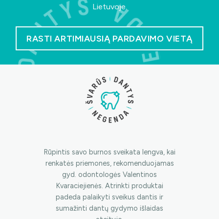
Lietuvoje.
RASTI ARTIMIAUSIĄ PARDAVIMO VIETĄ
Rūpintis savo burnos sveikata lengva, kai
renkatės priemones, rekomenduojamas
gyd. odontologės Valentinos
Kvaraciejienės. Atrinkti produktai
padeda palaikyti sveikus dantis ir
sumažinti dantų gydymo išlaidas