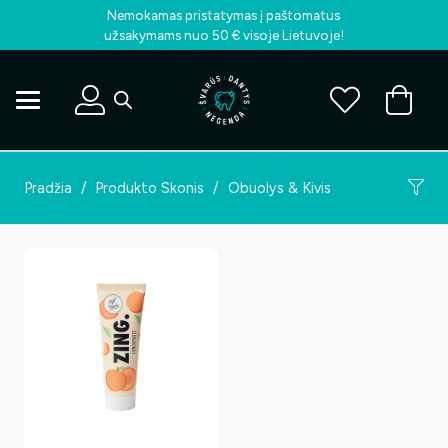
Nemokamas pristatymas į paštomatus
užsakymams nuo 50 € visoje Lietuvoje!
Pradžia
/
Produkto Skonis
/
Obuolys & Kivis