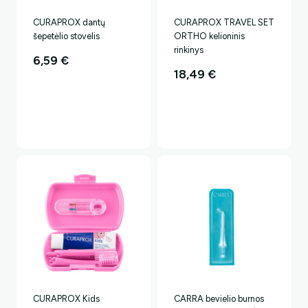
CURAPROX dantų
CURAPROX TRAVEL SET
šepetėlio stovelis
ORTHO kelioninis
rinkinys
6,59
€
18,49
€
CURAPROX Kids
CARRA bevielio burnos