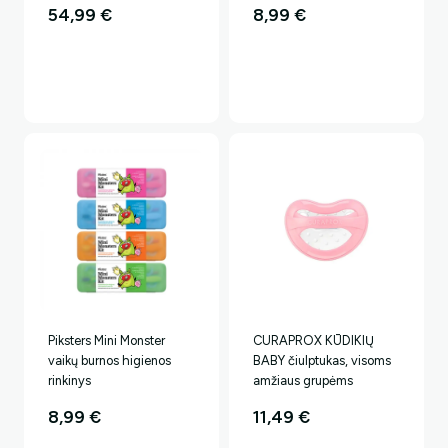
54,99
€
8,99
€
Piksters Mini Monster
CURAPROX KŪDIKIŲ
vaikų burnos higienos
BABY čiulptukas, visoms
rinkinys
amžiaus grupėms
8,99
€
11,49
€