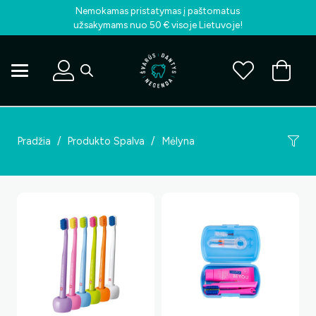
Nemokamas pristatymas į paštomatus
užsakymams nuo 50 € visoje Lietuvoje!
Pradžia
/
Produkto Spalva
/
Mėlyna