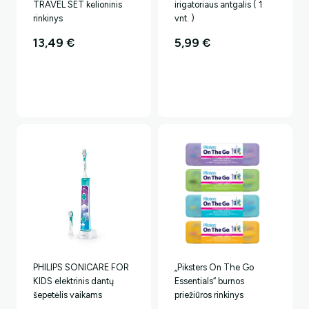
TRAVEL SET kelioninis
irigatoriaus antgalis ( 1
rinkinys
vnt. )
13,49
€
5,99
€
PHILIPS SONICARE FOR
„Piksters On The Go
KIDS elektrinis dantų
Essentials“ burnos
šepetėlis vaikams
priežiūros rinkinys