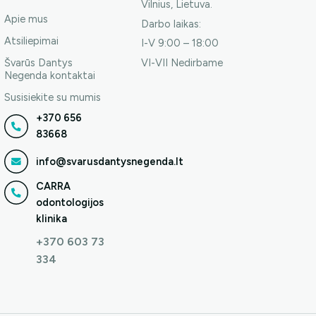
Vilnius, Lietuva.
Apie mus
Darbo laikas:
Atsiliepimai
I-V 9:00 – 18:00
Švarūs Dantys
VI-VII Nedirbame
Negenda kontaktai
Susisiekite su mumis
+370 656
83668
info@svarusdantysnegenda.lt
CARRA
odontologijos
klinika
+370 603 73
334