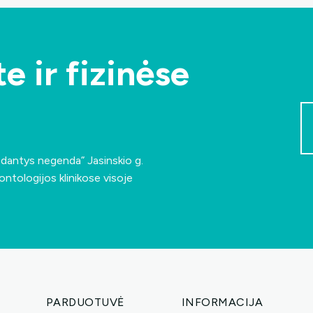
e ir fizinėse
r norėtumėte
papildomos
nuolaidos?
s dantys negenda”
Jasinskio g.
ontologijos klinikose visoje
Taip, noriu!
 ačiū.. Mokėsiu pilną kainą.
PARDUOTUVĖ
INFORMACIJA