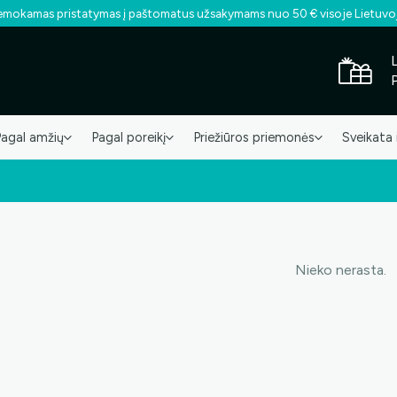
mokamas pristatymas į paštomatus užsakymams nuo 50 € visoje Lietuvo
Pagal amžių
Pagal poreikį
Priežiūros priemonės
Sveikata 
Nieko nerasta.