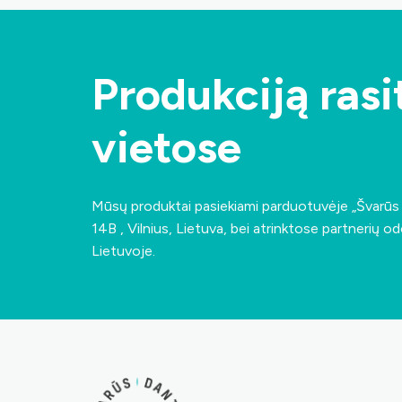
Produkciją rasit
vietose
A
Mūsų produktai pasiekiami parduotuvėje „Švarū
14B , Vilnius, Lietuva
, bei atrinktose partnerių od
Lietuvoje.
Ne,