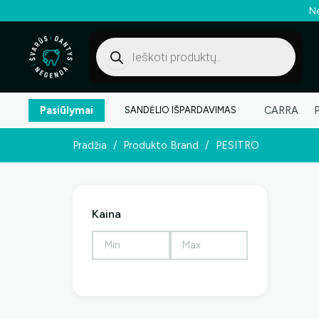
Ne
Products
search
Pasiūlymai
CARRA
SANDĖLIO IŠPARDAVIMAS
Pradžia
/
Produkto Brand
/
PESITRO
Kaina