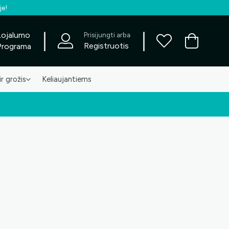
je!
|
|
Lojalumo
Prisijungti arba
Registruotis
Programa
ir grožis
Keliaujantiems