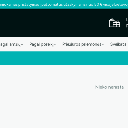
mokamas pristatymas į paštomatus užsakymams nuo 50 € visoje Lietuvo
Pagal amžių
Pagal poreikį
Priežiūros priemonės
Sveikata 
Nieko nerasta.