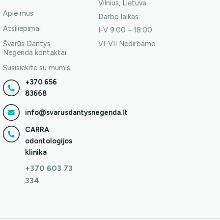
Vilnius, Lietuva.
Apie mus
Darbo laikas:
Atsiliepimai
I-V 9:00 – 18:00
Švarūs Dantys
VI-VII Nedirbame
Negenda kontaktai
Susisiekite su mumis
+370 656
83668
info@svarusdantysnegenda.lt
CARRA
odontologijos
klinika
+370 603 73
334