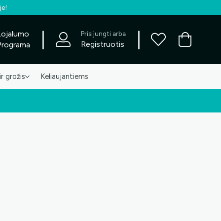
je!
|
|
Lojalumo
Prisijungti arba
Registruotis
Programa
ir grožis
Keliaujantiems