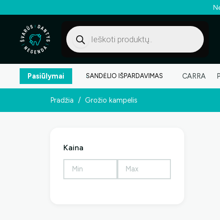
Ne
Products
search
Pasiūlymai
CARRA
SANDĖLIO IŠPARDAVIMAS
Pradžia
/
Grožio kampelis
Kaina