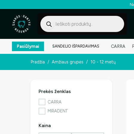
Ne
Products
search
Pasiūlymai
CARRA
SANDĖLIO IŠPARDAVIMAS
Pradžia
/
Amžiaus grupės
/
10 - 12 metų
Prekės ženklas
CARRA
MIRADENT
Kaina