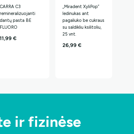
CARRA C3
„Miradent XyliPop”
remineralizuojanti
ledinukas ant
dantų pasta BE
pagaliuko be cukraus
FLUORO
su saldikliu ksilitoliu,
25 vnt.
11,99
€
26,99
€
e ir fizinėse