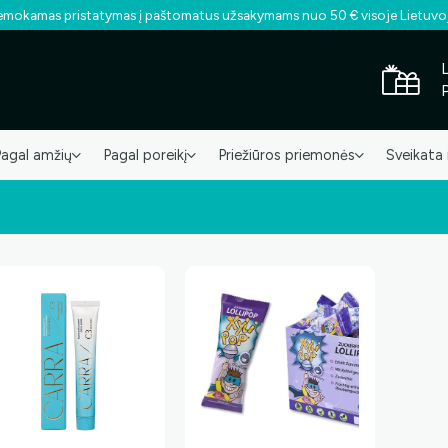
mokamas pristatymas į paštomatus užsakymams nuo 50 € visoje Lietuvo
Pagal amžių
Pagal poreikį
Priežiūros priemonės
Sveikata 