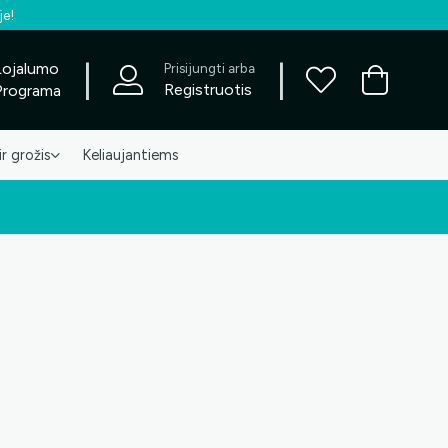
je!
|
|
Lojalumo
Prisijungti arba
Registruotis
Programa
ir grožis
Keliaujantiems