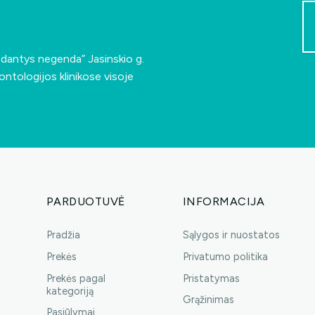
s dantys negenda”
Jasinskio g.
ontologijos klinikose visoje
PARDUOTUVĖ
INFORMACIJA
Pradžia
Sąlygos ir nuostatos
Prekės
Privatumo politika
Prekės pagal
Pristatymas
kategoriją
Grąžinimas
Pasiūlymai