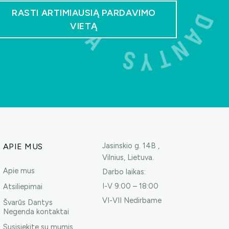
RASTI ARTIMIAUSIĄ PARDAVIMO
VIETĄ
Jasinskio g. 14B ,
APIE MUS
Vilnius, Lietuva.
Apie mus
Darbo laikas:
I-V 9:00 – 18:00
Atsiliepimai
VI-VII Nedirbame
Švarūs Dantys
Negenda kontaktai
Susisiekite su mumis