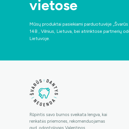
vietose
Mūsų produktai pasiekiami parduotuvėje „Švarū
14B , Vilnius, Lietuva
, bei atrinktose partnerių od
Lietuvoje.
Rūpintis savo burnos sveikata lengva, kai
renkatės priemones, rekomenduojamas
gyd. odontologės Valentinos