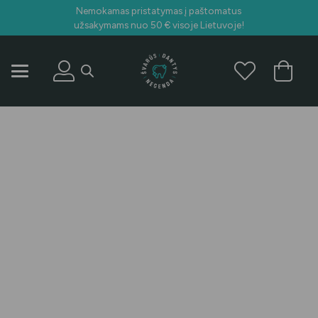
Nemokamas pristatymas į paštomatus
užsakymams nuo 50 € visoje Lietuvoje!