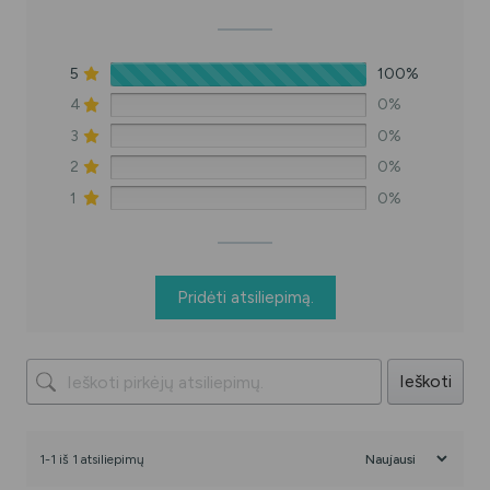
5
100%
4
0%
3
0%
2
0%
1
0%
Pridėti atsiliepimą.
Ieškoti
1-1 iš 1 atsiliepimų