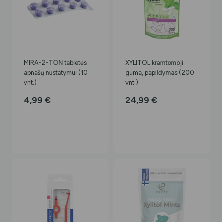
MIRA-2-TON tabletės
XYLITOL kramtomoji
apnašų nustatymui (10
guma, papildymas (200
vnt.)
vnt.)
4,99
€
24,99
€