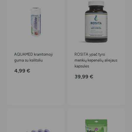
AQUAMED kramtomoji
ROSITA ypač tyro
guma su ksilitoliu
menkių kepenėlių aliejaus
kapsulės
4,99
€
39,99
€