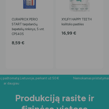
CURAPROX PERIO
XYLIFY HAPPY TEETH
START tarpdančių
ksilitolio pastilės
šepetėlių rinkinys, 5 vnt.
16,99
€
CPS405
8,59
€
aštomatą Lietuvoje, perkant už 50 €
Nemokamas pristatymas į p
ar daugiau
Produkciją rasite ir
fizinėse vietose