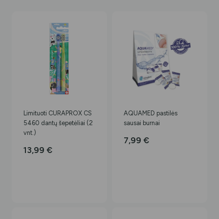
Limituoti CURAPROX CS
AQUAMED pastilės
5460 dantų šepetėliai (2
sausai burnai
vnt.)
7,99
€
13,99
€