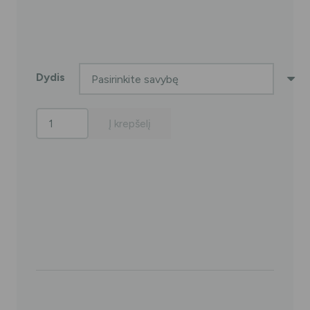
Dydis
produkto
Į krepšelį
kiekis:
CURAPROX
PERIO
PLUS
tarpdančių
šepetėlių
rinkinys,
5
vnt.