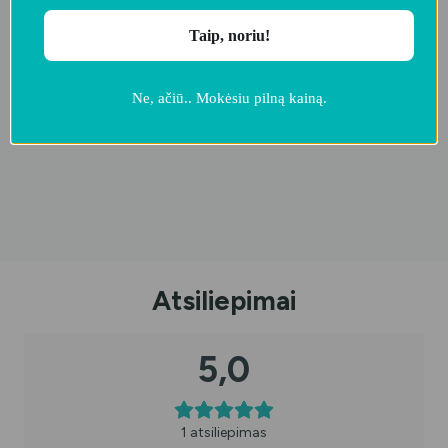
Taip, noriu!
Ne, ačiū.. Mokėsiu pilną kainą.
Atsiliepimai
5,0
1 atsiliepimas