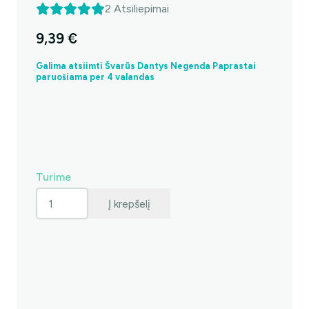
2
Atsiliepimai
9,39
€
Galima atsiimti Švarūs Dantys Negenda Paprastai
paruošiama per 4 valandas
Turime
produkto
Į krepšelį
kiekis:
GUM
HYDRAL
purškalas
kserostomijai