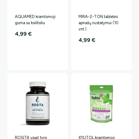
AQUAMED kramtomoji
MIRA-2-TON tabletės
guma su ksilitoliu
apnašų nustatymui (10
vnt.)
4,99
€
4,99
€
ROSITA ypač tyro
XYLITOL kramtomoji