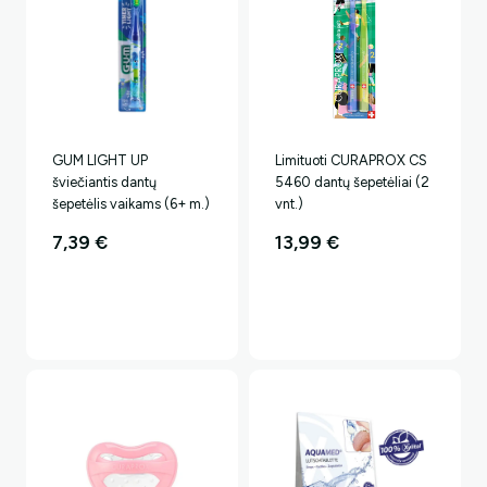
GUM LIGHT UP
Limituoti CURAPROX CS
šviečiantis dantų
5460 dantų šepetėliai (2
šepetėlis vaikams (6+ m.)
vnt.)
7,39
€
13,99
€