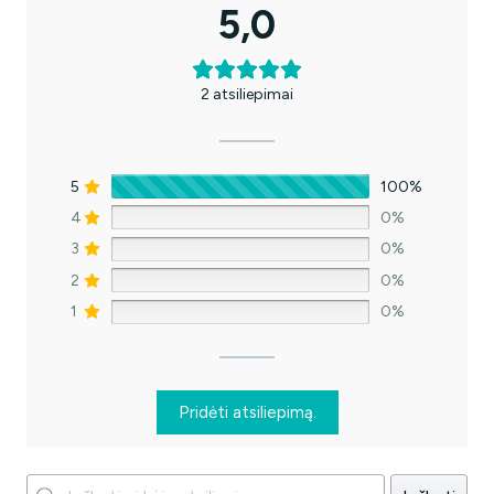
5,0
Ne, ačiū.. Mokėsiu pilną kainą.
2 atsiliepimai
5
100%
4
0%
3
0%
2
0%
1
0%
Pridėti atsiliepimą.