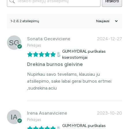
Ieškoti
1-2 iš 2 atsiliepimų
Sonata Geceviciene
2024-12-27
Pirkėjas
GUM HYDRAL purškalas
kserostomijai
Drekina burnos gleivine
Nupirkau savo teveliams, klausiau ju
atsiliepimo, sake labai gerai burnos ertmei
,sudrekina.aciu
Irena Asanaviciene
2023-10-20
Pirkėjas
GUM HYDRAL purškalas