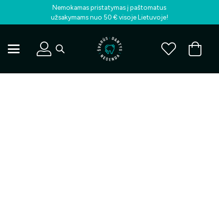
Nemokamas pristatymas į paštomatus
užsakymams nuo 50 € visoje Lietuvoje!