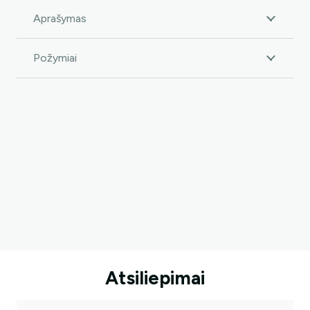
Aprašymas
Požymiai
Ar norėtumėte papildomos
nuolaidos?
Atsiliepimai
Taip, noriu!