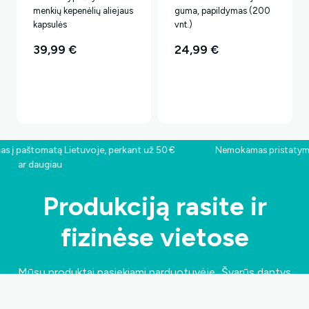
menkių kepenėlių aliejaus
guma, papildymas (200
kapsulės
vnt.)
39,99
€
24,99
€
 paštomatą Lietuvoje, perkant už 50 €
Nemokamas pristatymas į
ar daugiau
Produkciją rasite ir
fizinėse vietose
Mūsų produktai pasiekiami parduotuvėje „Švarūs dantys
negenda”
Jasinskio g. 14B , Vilnius, Lietuva
, bei
atrinktose partnerių odontologijos klinikose visoje