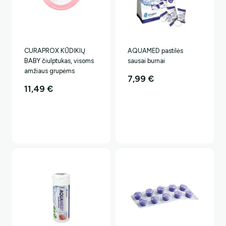
CURAPROX KŪDIKIŲ
AQUAMED pastilės
BABY čiulptukas, visoms
sausai burnai
amžiaus grupėms
7,99
€
11,49
€