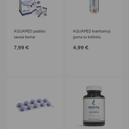
AQUAMED pastilės
AQUAMED kramtomoji
sausai burnai
guma su ksilitoliu
7,99
€
4,99
€