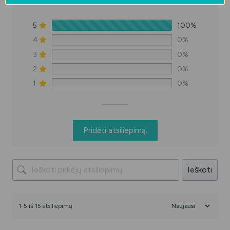
5
100%
4
0%
3
0%
2
0%
1
0%
Pridėti atsiliepimą.
Ieškoti
1-5 iš 15 atsiliepimų