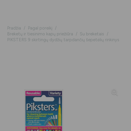
Pradžia
/
Pagal poreikį
/
Breketų ir tiesinimo kapų priežiūra
/
Su breketais
/
PIKSTERS 9 skirtingų dydžių tarpdančių šepetėlių rinkinys