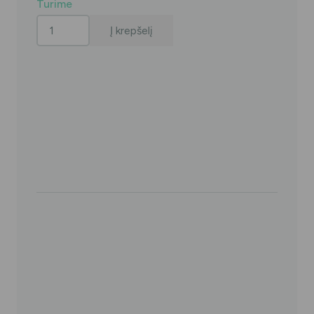
Turime
produkto
Į krepšelį
kiekis:
PIKSTERS
9
skirtingų
dydžių
tarpdančių
šepetėlių
rinkinys