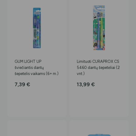
GUM LIGHT UP
Limituoti CURAPROX CS
šviečiantis dantų
5460 dantų šepetėliai (2
šepetėlis vaikams (6+ m.)
vnt.)
7,39
€
13,99
€