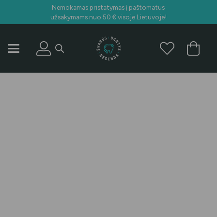
Nemokamas pristatymas į paštomatus
užsakymams nuo 50 € visoje Lietuvoje!