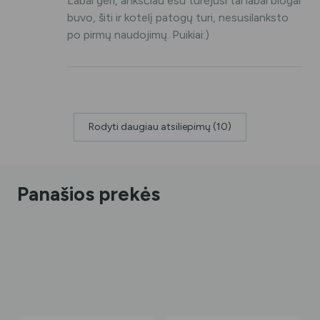
Labai geri, anksčiau esu turėjusi tai labai blogai
buvo, šiti ir kotelį patogų turi, nesusilanksto
po pirmų naudojimų. Puikiai:)
Rodyti daugiau atsiliepimų (10)
Panašios prekės