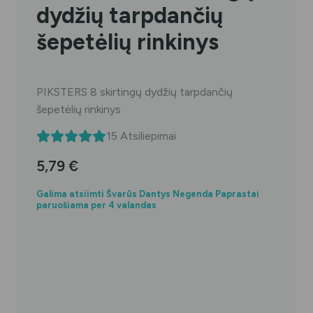
dydžių tarpdančių
šepetėlių rinkinys
PIKSTERS 8 skirtingų dydžių tarpdančių
šepetėlių rinkinys
15
Atsiliepimai
5,79
€
Galima atsiimti Švarūs Dantys Negenda Paprastai
paruošiama per 4 valandas