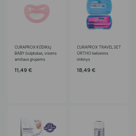
CURAPROX KŪDIKIŲ
CURAPROX TRAVEL SET
BABY čiulptukas, visoms
ORTHO kelioninis
amžiaus grupėms
rinkinys
11,49
€
18,49
€