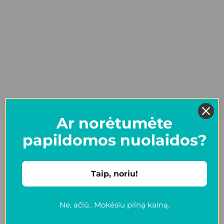
Ar norėtumėte
papildomos nuolaidos?
Atsiliepimai
5,0
Taip, noriu!
Ne, ačiū.. Mokėsiu pilną kainą.
15 atsiliepimai