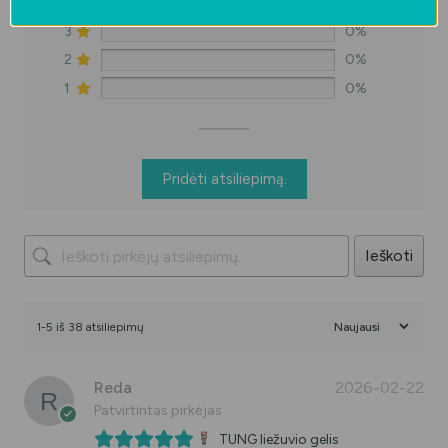
4
3%
3
0%
2
0%
1
0%
Pridėti atsiliepimą.
Ieškoti
1-5 iš 38 atsiliepimų
Reda
2026-02-22
Patvirtintas pirkėjas
TUNG liežuvio gelis