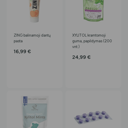
ZING balinamoji dantų
XYLITOL kramtomoji
pasta
guma, papildymas (200
vnt.)
16,99
€
24,99
€