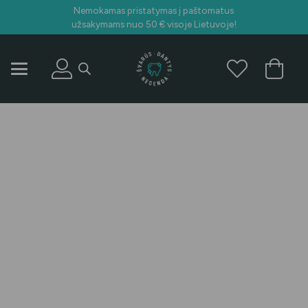
Nemokamas pristatymas į paštomatus
užsakymams nuo 50 € visoje Lietuvoje!