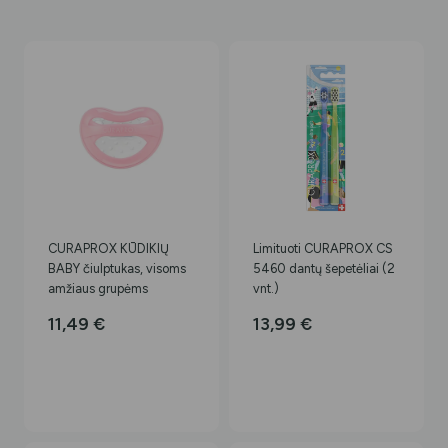
CURAPROX KŪDIKIŲ
Limituoti CURAPROX CS
BABY čiulptukas, visoms
5460 dantų šepetėliai (2
amžiaus grupėms
vnt.)
11,49
€
13,99
€