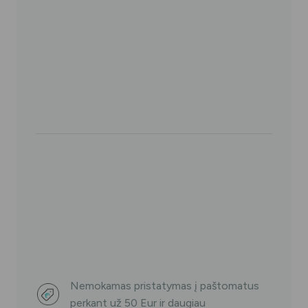
TUNG
liežuvio
gelis
Nemokamas pristatymas į paštomatus
perkant už 50 Eur ir daugiau