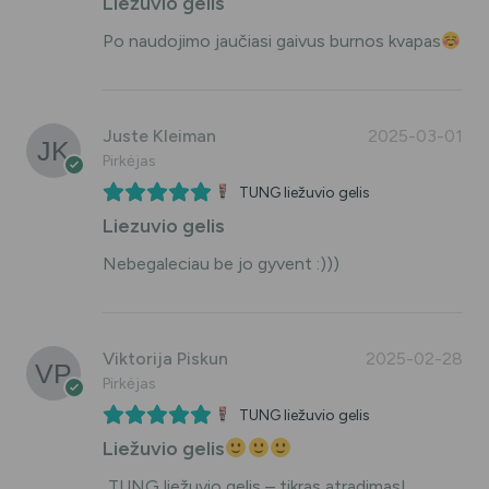
Liežuvio gelis
Po naudojimo jaučiasi gaivus burnos kvapas
Juste Kleiman
2025-03-01
Pirkėjas
TUNG liežuvio gelis
Liezuvio gelis
Nebegaleciau be jo gyvent :)))
Viktorija Piskun
2025-02-28
Pirkėjas
TUNG liežuvio gelis
Liežuvio gelis
„TUNG liežuvio gelis – tikras atradimas!