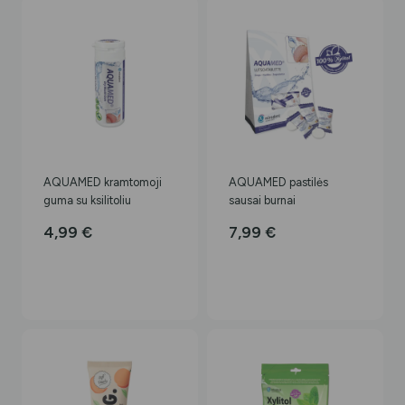
AQUAMED kramtomoji
AQUAMED pastilės
guma su ksilitoliu
sausai burnai
4,99
€
7,99
€