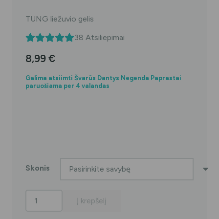
TUNG liežuvio gelis
38
Atsiliepimai
8,99
€
Galima atsiimti Švarūs Dantys Negenda Paprastai
paruošiama per 4 valandas
Skonis
produkto
Į krepšelį
kiekis: