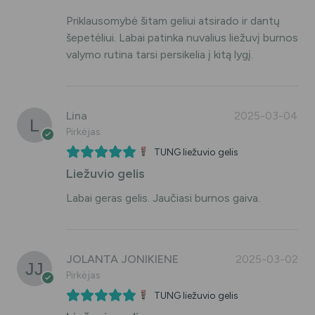
Priklausomybė šitam geliui atsirado ir dantų
šepetėliui. Labai patinka nuvalius liežuvį burnos
valymo rutina tarsi persikelia į kitą lygį.
Lina
2025-03-04
Pirkėjas
TUNG liežuvio gelis
Liežuvio gelis
Labai geras gelis. Jaučiasi burnos gaiva.
JOLANTA JONIKIENE
2025-03-02
Pirkėjas
TUNG liežuvio gelis