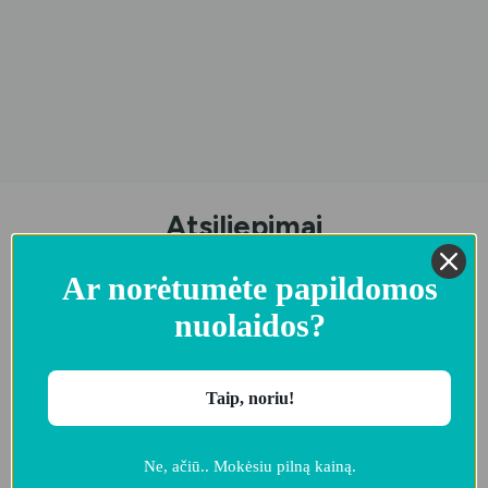
Atsiliepimai
Ar norėtumėte papildomos
5,0
nuolaidos?
38 atsiliepimai
Taip, noriu!
5
97%
Ne, ačiū.. Mokėsiu pilną kainą.