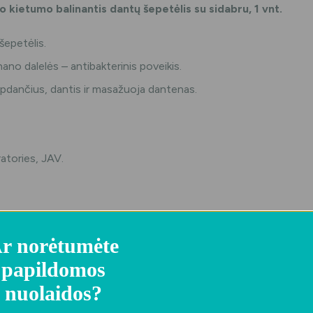
 kietumo balinantis dantų šepetėlis su sidabru, 1 vnt.
šepetėlis.
nano dalelės
–
antibakterinis poveikis.
 tarpdančius, dantis ir masažuoja dantenas.
tories, JAV.
r norėtumėte
papildomos
nuolaidos?