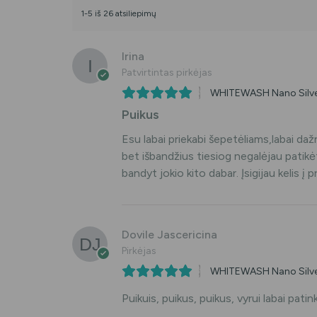
1-5 iš 26 atsiliepimų
Irina
Patvirtintas pirkėjas
WHITEWASH Nano Silver 
Puikus
Esu labai priekabi šepetėliams,labai dažn
bet išbandžius tiesiog negalėjau patikė
bandyt jokio kito dabar. Įsigijau kelis į pr
Dovile Jascericina
Pirkėjas
WHITEWASH Nano Silver 
Puikuis, puikus, puikus, vyrui labai patin