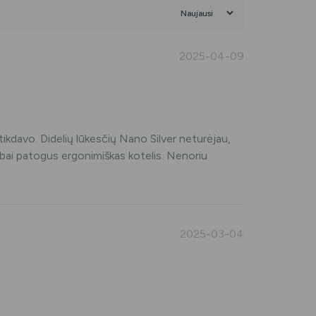
2025-04-09
netikdavo. Didelių lūkesčių Nano Silver neturėjau,
Labai patogus ergonimiškas kotelis. Nenoriu
2025-03-04