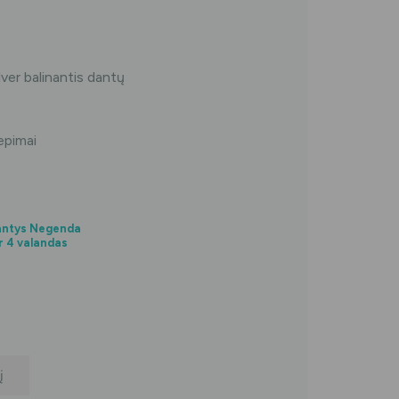
r balinantis dantų
epimai
Dantys Negenda
r 4 valandas
į