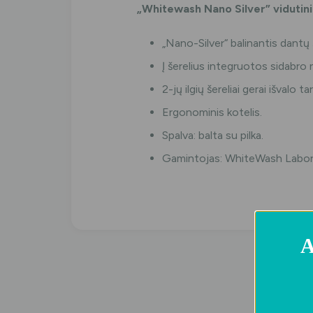
„Whitewash Nano Silver” vidutinio
„Nano-Silver“
balinantis dantų 
Į šerelius integruotos
sidabro 
2-jų ilgių šereliai gerai išvalo
Ergonominis kotelis.
Spalva: balta su pilka.
Gamintojas:
WhiteWash Labora
A