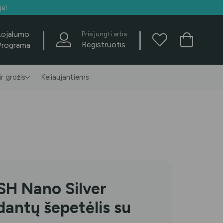
je!
|
|
Lojalumo
Prisijungti arba
Registruotis
Programa
ir grožis
Keliaujantiems
 Nano Silver
dantų šepetėlis su