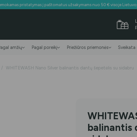
mokamas pristatymas į paštomatus užsakymams nuo 50 € visoje Lietuvo
Pagal amžių
Pagal poreikį
Priežiūros priemonės
Sveikata 
/
WHITEWASH Nano Silver balinantis dantų šepetėlis su sidabru
WHITEWASH
balinantis 