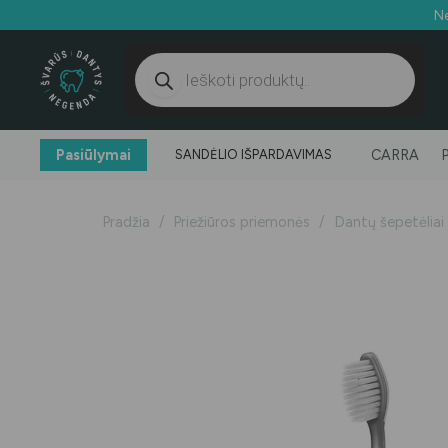
Ne
Products
search
Pasiūlymai
CARRA
SANDĖLIO IŠPARDAVIMAS
Pradžia
/
Priežiūros priemonės
/
Dantų šepetėliai