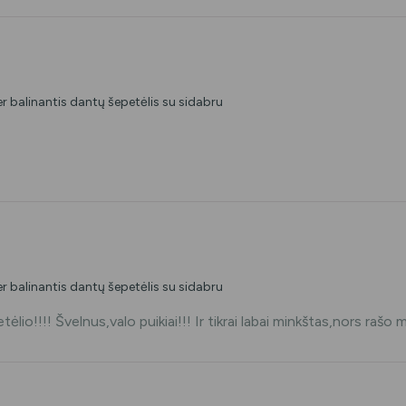
balinantis dantų šepetėlis su sidabru
balinantis dantų šepetėlis su sidabru
o!!!! Švelnus,valo puikiai!!! Ir tikrai labai minkštas,nors rašo 