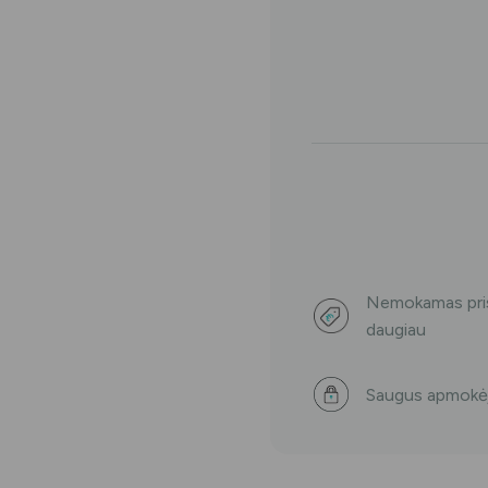
WHITEWASH
Nano
Silver
balinantis
dantų
šepetėlis
su
sidabru
Nemokamas pris
daugiau
Saugus apmokė