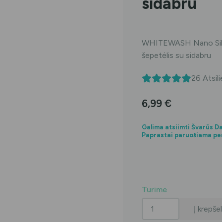
sidabru
WHITEWASH Nano Silve
šepetėlis su sidabru
26
Atsili
6,99
€
Galima atsiimti Švarūs 
Paprastai paruošiama pe
Turime
produkto
Į krepšel
kiekis: