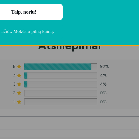
Taip, noriu!
 ačiū.. Mokėsiu pilną kainą.
Atsiliepimai
5
92%
4
4%
3
4%
2
0%
1
0%