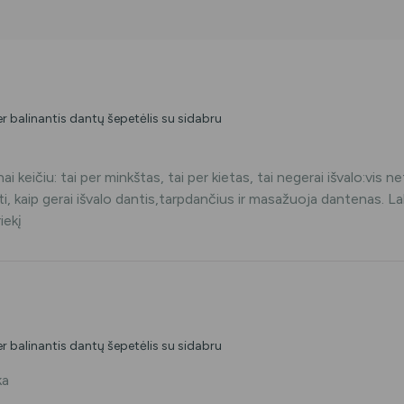
balinantis dantų šepetėlis su sidabru
ai keičiu: tai per minkštas, tai per kietas, tai negerai išvalo:vis 
ti, kaip gerai išvalo dantis,tarpdančius ir masažuoja dantenas. 
iekį
balinantis dantų šepetėlis su sidabru
ka