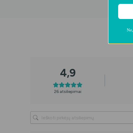
Ne,
4,9
26 atsiliepimai