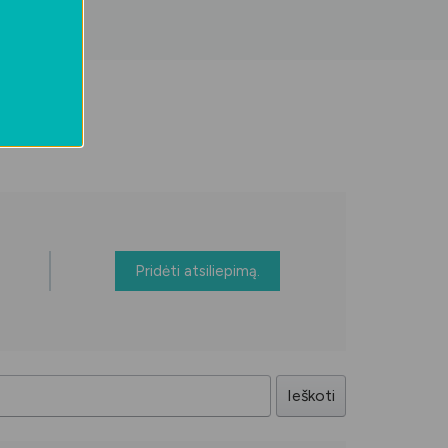
Pridėti atsiliepimą.
Ieškoti