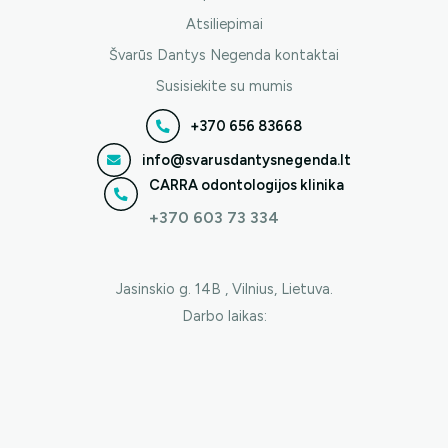
Atsiliepimai
Švarūs Dantys Negenda kontaktai
Susisiekite su mumis
+370 656 83668
info@svarusdantysnegenda.lt
CARRA odontologijos klinika
+370 603 73 334
Jasinskio g. 14B , Vilnius, Lietuva.
Darbo laikas:
I-V 9:00 – 18:00
VI-VII Nedirbame
© 2025 Švarūs Dantys Negenda. Visos teisės saugomos.