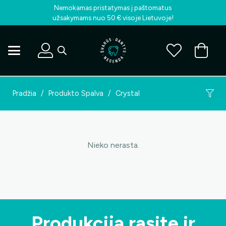
Nemokamas pristatymas į paštomatus
užsakymams nuo 50 € visoje Lietuvoje!
Pradžia
/
Produkto Spalva
/
Crystal
Nieko nerasta.
Produkciją rasite ir