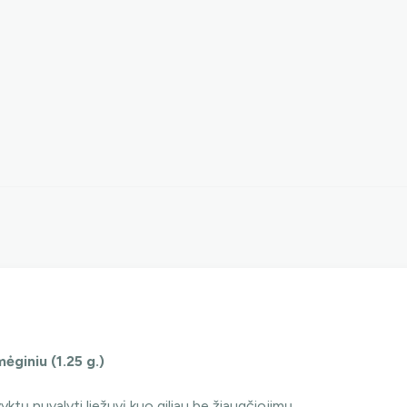
ėginiu (1.25 g.)
tų nuvalyti liežuvį kuo giliau be žiaugčiojimų.