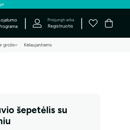
je!
|
|
Lojalumo
Prisijungti arba
Registruotis
Programa
ir grožis
Keliaujantiems
vio šepetėlis su
niu