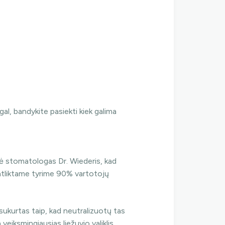
l, bandykite pasiekti kiek galima
ūrė stomatologas Dr. Wiederis, kad
tliktame tyrime 90% vartotojų
a sukurtas taip, kad neutralizuotų tas
veiksmingiausias liežuvio valiklis