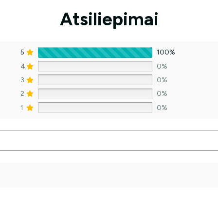
Atsiliepimai
5
100%
4
0%
3
0%
2
0%
1
0%