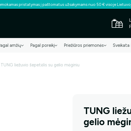
mokamas pristatymas į paštomatus užsakymams nuo 50 € visoje Lietuvo
Pagal amžių
Pagal poreikį
Priežiūros priemonės
Sveikata 
TUNG liežuvio šepetėlis su gelio mėginiu
TUNG liežu
gelio mėgi