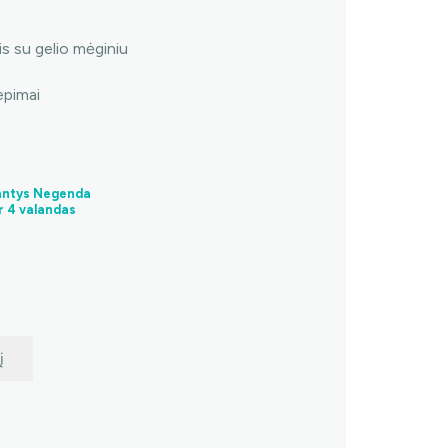
s su gelio mėginiu
epimai
Dantys Negenda
r 4 valandas
į