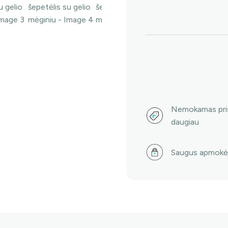
su
gelio
mėginiu
Nemokamas pris
daugiau
Saugus apmokė