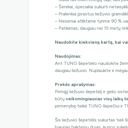
– Šereliai, specialiai sukurti netaisykli
– Pralenkia įprastus liežuvio gramdikl
– Neseniai atliktame tyrime 90 % v
– Patikimas, daugiau nei 15 metų ri
Naudokite kiekvieną kartą, kai va
Naudojimas:
Ant TUNG šepetėlio naudokite žemės 
daugiau liežuvio. Nuplaukite ir mėgau
Prekės aprašymas:
Pirmąjį liežuvio šepetėlį ir gelio si
A
būtų
veiksmingiausias visų laikų lie
pirmenybę teikė TUNG šepečiui ir T
Šis liežuvio šepetėlis sukurtas tiek ši
bjaurias bakterijų dujas, kurios sukel