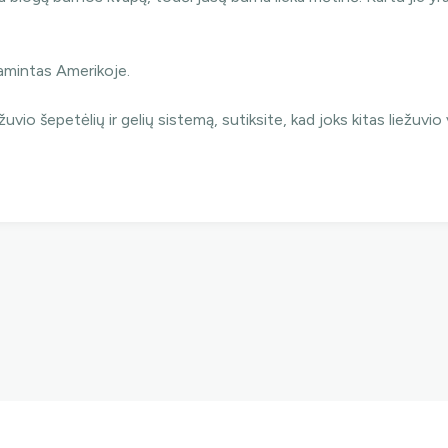
Taip, noriu!
gamintas Amerikoje.
 ačiū.. Mokėsiu pilną kainą.
žuvio šepetėlių ir gelių sistemą, sutiksite, kad joks kitas liežuvio v