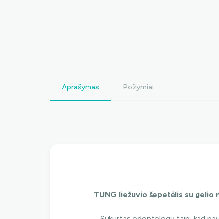
Aprašymas
Požymiai
TUNG liežuvio šepetėlis su gelio m
– Sukurtas odontologų taip, kad pavyk