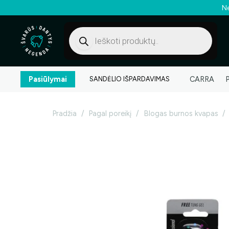
Ne
Products
search
Pasiūlymai
CARRA
SANDĖLIO IŠPARDAVIMAS
Pradžia
/
Pagal poreikį
/
Blogas burnos kvapas
/