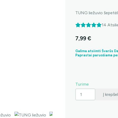
TUNG liežuvio šepetėli
14
Atsili
7,99
€
Galima atsiimti Švarūs 
Paprastai paruošiama pe
Turime
produkto
Į krepšel
kiekis:
TUNG
liežuvio
šepetėlis