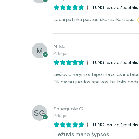
TUNG liežuvio šepetėlis
Labai patinka pastos skonis .Kartosiu
Milda
Pirkėjas
TUNG liežuvio šepetėlis
Liežuvio valymas tapo malonus ir stebu
Tik gavau juodos spalvos tai toks nedid
Snueguole G
Pirkėjas
TUNG liežuvio šepetėlis
Liežuvis mano šypsosi