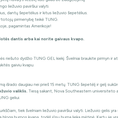
ngo liežuvio paviršiui valyti.
ius, dantų šepetėlius ir kitus liežuvio šepetėlius.
artotojų pirmenybę teikė TUNG.
nkoje, pagamintas Amerikoje!
lotės dantis arba kai norite gaivaus kvapo.
riešuto dydžio TUNG GEL kiekį. Švelniai braukite pirmyn ir atga
kitės gaiviu kvapu.
stemą išrado daugiau nei prieš 15 metų. TUNG šepetėlį ir gelį suk
r norėtumėte
žuvio valiklis.
Tiesą sakant, Nova Southeastern universiteto a
UNG geliui.
papildomos
nuolaidos?
urkščiam, tiek švelniam liežuvio paviršiui valyti. Liežuvio gelis yr
ia blogą burnos kvapą, todėl jūsų burna lieka mėtinė. Kartu jie yra 