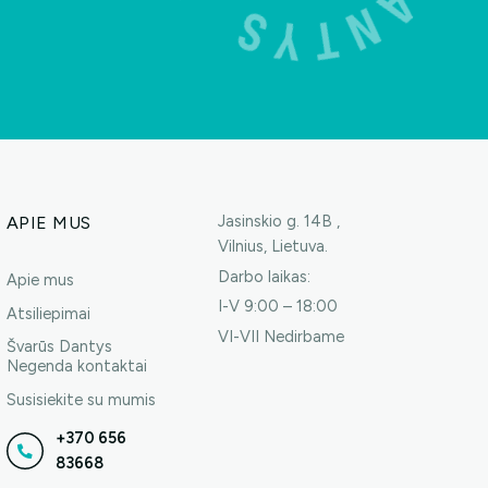
Jasinskio g. 14B ,
APIE MUS
Vilnius, Lietuva.
Darbo laikas:
Apie mus
I-V 9:00 – 18:00
Atsiliepimai
VI-VII Nedirbame
Švarūs Dantys
Negenda kontaktai
Susisiekite su mumis
+370 656
83668