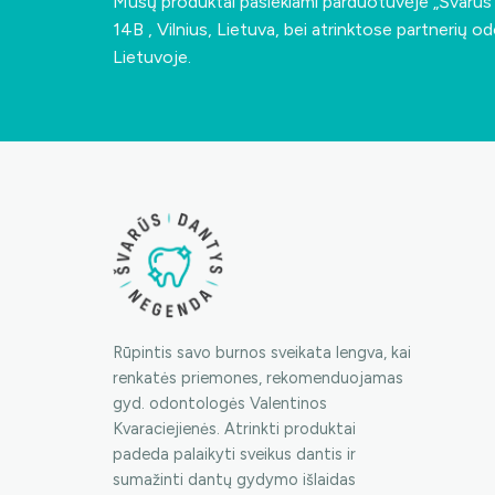
Mūsų produktai pasiekiami parduotuvėje „Švarū
14B , Vilnius, Lietuva
, bei atrinktose partnerių od
Lietuvoje.
Rūpintis savo burnos sveikata lengva, kai
renkatės priemones, rekomenduojamas
gyd. odontologės Valentinos
Kvaraciejienės. Atrinkti produktai
padeda palaikyti sveikus dantis ir
sumažinti dantų gydymo išlaidas