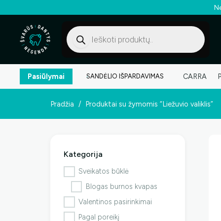
Ne
Products
search
Pasiūlymai
CARRA
SANDĖLIO IŠPARDAVIMAS
Pradžia
/
Produktai su žymomis “Liežuvio valiklis”
Kategorija
Sveikatos būklė
Blogas burnos kvapas
Valentinos pasirinkimai
Pagal poreikį