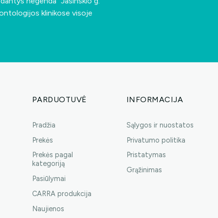
s dantys negenda”
Jasinskio g.
ontologijos klinikose visoje
PARDUOTUVĖ
INFORMACIJA
Pradžia
Sąlygos ir nuostatos
Prekės
Privatumo politika
Prekės pagal
Pristatymas
kategoriją
Grąžinimas
Pasiūlymai
CARRA produkcija
Naujienos