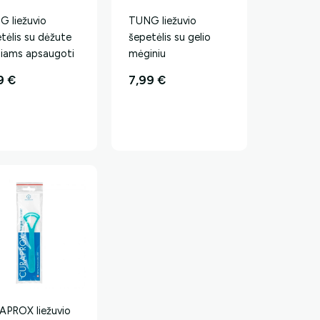
 liežuvio
TUNG liežuvio
tėlis su dėžute
šepetėlis su gelio
liams apsaugoti
mėginiu
99
€
7,99
€
APROX liežuvio