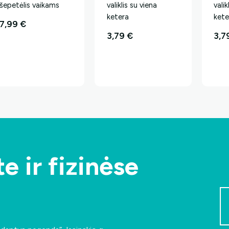
šepetėlis vaikams
valiklis su viena
vali
ketera
ket
7,99
€
3,79
€
3,7
e ir fizinėse