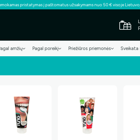
mokamas pristatymas į paštomatus užsakymams nuo 50 € visoje Lietuvo
Pagal amžių
Pagal poreikį
Priežiūros priemonės
Sveikata 