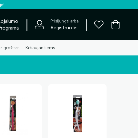
je!
|
|
Lojalumo
Prisijungti arba
Registruotis
Programa
ir grožis
Keliaujantiems