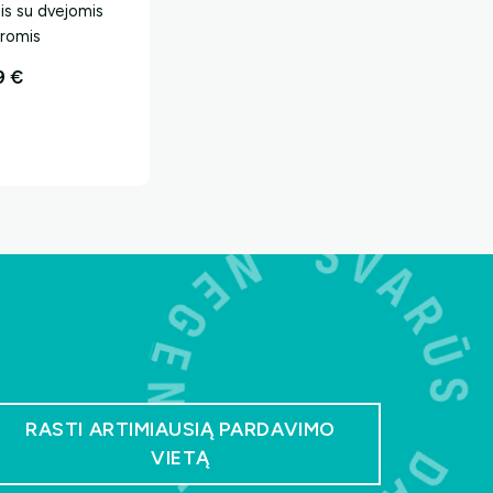
klis su dvejomis
eromis
9
€
RASTI ARTIMIAUSIĄ PARDAVIMO
VIETĄ